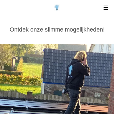
Ga
direct
naar
de
Ontdek onze slimme mogelijkheden!
hoofdinhoud